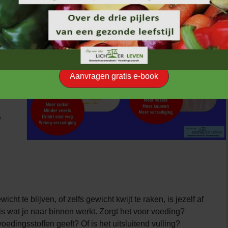
or
Aanvragen gratis e-book
ag
d
e
t te blijven, of zelfs gewicht kwijt te raken, is jezelf af
 is wat je naar binnen werkt. Zorgt het voor voeding?
voedingsstoffen geeft? Of is het uitsluitend vulling?