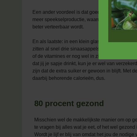
Een ander voordeel is dat goed kauwen zorgt vo
meer speekselproductie, waardoor het voedsel
beter verteerbaar wordt.
En als laatste: in een klein glas sinaasappelsap
zitten al snel drie sinaasappels. Los van de vra
of de vitamines er nog wel in zitten tegen de tijd
dat jij je sapje drinkt, kun je er wel van verzeker
zijn dat de extra suiker er gewoon in blijft. Met d
daarbij behorende calorieën, dus.
80 procent gezond
Misschien wel de makkelijkste manier om op gewich
te vragen bij alles wat je eet, of het wel gezond
Wordt je lijf er blij van omdat het jou de nodige 