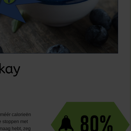
okay
 méér calorieën
 te stoppen met
e maag hebt, zeg