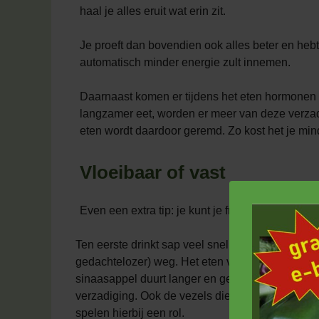
haal je alles eruit wat erin zit.
Je proeft dan bovendien ook alles beter en he
automatisch minder energie zult innemen.
Daarnaast komen er tijdens het eten hormonen v
langzamer eet, worden er meer van deze verz
eten wordt daardoor geremd. Zo kost het je min
Vloeibaar of vast
Even een extra tip: je kunt je fruit beter in vas
Ten eerste drinkt sap veel sneller (en
gedachtelozer) weg. Het eten van een appel of
sinaasappel duurt langer en geeft daardoor mee
verzadiging. Ook de vezels die in vers fruit zitten
spelen hierbij een rol.