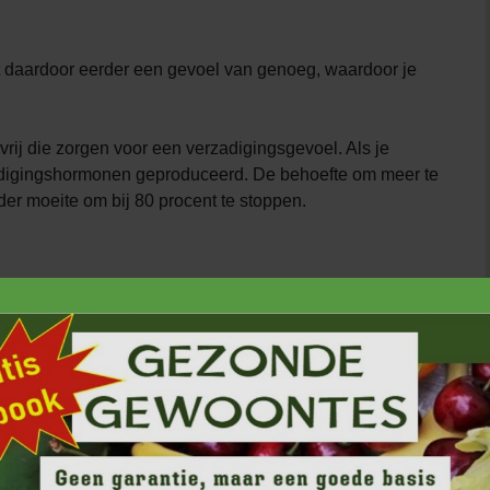
bt daardoor eerder een gevoel van genoeg, waardoor je
rij die zorgen voor een verzadigingsgevoel. Als je
adigingshormonen geproduceerd. De behoefte om meer te
der moeite om bij 80 procent te stoppen.
te vorm eten dan als sap of in een smoothie.
r
,