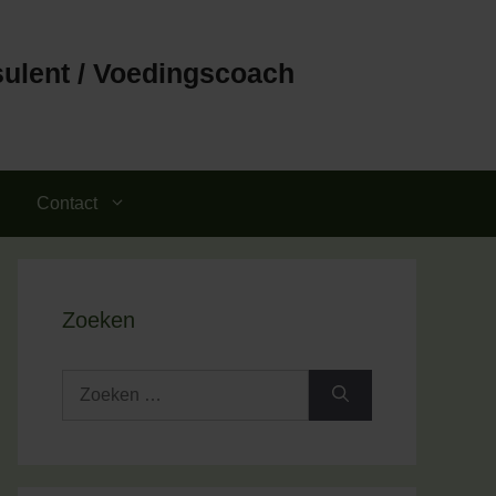
sulent / Voedingscoach
Contact
Zoeken
Zoek
naar: