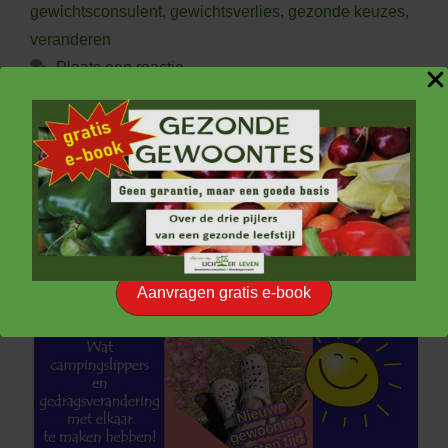
gewichtsconsulent
,
gewichtsverlies
,
gezonde keuzes
,
veranderen
Plaats een reactie
Campingslippers en
gedragsverandering
4 juli 2024
door
Aartie
Aanvragen gratis e-book