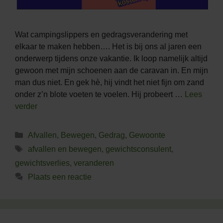
Wat campingslippers en gedragsverandering met
elkaar te maken hebben…. Het is bij ons al jaren een
onderwerp tijdens onze vakantie. Ik loop namelijk altijd
gewoon met mijn schoenen aan de caravan in. En mijn
man dus niet. En gek hè, hij vindt het niet fijn om zand
onder z’n blote voeten te voelen. Hij probeert …
Lees
verder
Categorieën
Afvallen
,
Bewegen
,
Gedrag
,
Gewoonte
Tags
afvallen en bewegen
,
gewichtsconsulent
,
gewichtsverlies
,
veranderen
Plaats een reactie