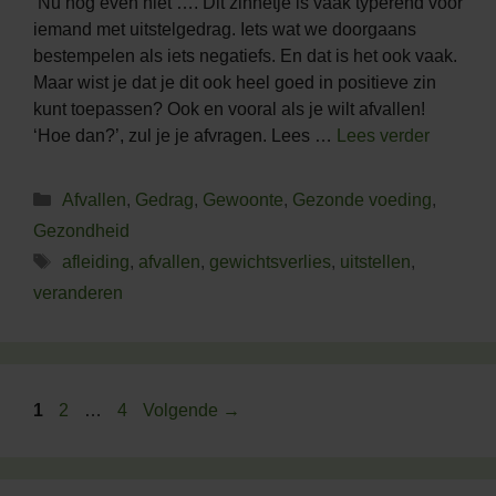
‘Nu nog even niet’…. Dit zinnetje is vaak typerend voor
iemand met uitstelgedrag. Iets wat we doorgaans
bestempelen als iets negatiefs. En dat is het ook vaak.
Maar wist je dat je dit ook heel goed in positieve zin
kunt toepassen? Ook en vooral als je wilt afvallen!
‘Hoe dan?’, zul je je afvragen. Lees …
Lees verder
Categorieën
Afvallen
,
Gedrag
,
Gewoonte
,
Gezonde voeding
,
Gezondheid
Tags
afleiding
,
afvallen
,
gewichtsverlies
,
uitstellen
,
veranderen
Pagina
Pagina
Pagina
1
2
…
4
Volgende
→