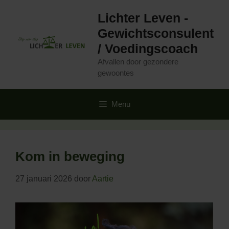
Ga
Lichter Leven -
naar
de
Gewichtsconsulent
inhoud
/ Voedingscoach
Afvallen door gezondere
gewoontes
Menu
Kom in beweging
27 januari 2026
door
Aartie