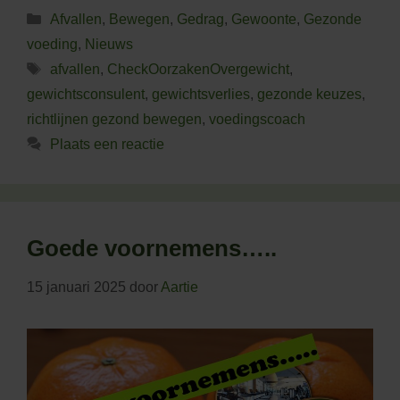
Categorieën
Afvallen
,
Bewegen
,
Gedrag
,
Gewoonte
,
Gezonde
voeding
,
Nieuws
Tags
afvallen
,
CheckOorzakenOvergewicht
,
gewichtsconsulent
,
gewichtsverlies
,
gezonde keuzes
,
richtlijnen gezond bewegen
,
voedingscoach
Plaats een reactie
Goede voornemens…..
15 januari 2025
door
Aartie