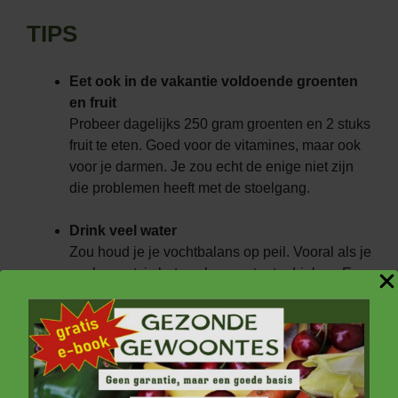
TIPS
Eet ook in de vakantie voldoende groenten
en fruit
Probeer dagelijks 250 gram groenten en 2 stuks
fruit te eten. Goed voor de vitamines, maar ook
voor je darmen. Je zou echt de enige niet zijn
die problemen heeft met de stoelgang.
Drink veel water
Zou houd je je vochtbalans op peil. Vooral als je
veel zweet, is het zaak om extra te drinken. En
als je meer vezels eet, is het ook belangrijk om
meer te drinken om verstopping te voorkomen.
Ook koffie en thee dragen bij aan de
vochtbalans.