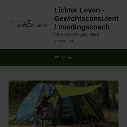
Ga
Lichter Leven -
naar
de
Gewichtsconsulent
inhoud
/ Voedingscoach
Afvallen door gezondere
gewoontes
Menu