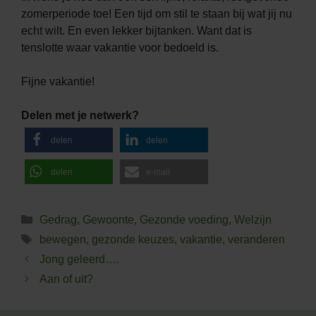
zomerperiode toe! Een tijd om stil te staan bij wat jij nu
echt wilt. En even lekker bijtanken. Want dat is
tenslotte waar vakantie voor bedoeld is.
Fijne vakantie!
Delen met je netwerk?
delen
delen
delen
e-mail
Categorieën
Gedrag
,
Gewoonte
,
Gezonde voeding
,
Welzijn
Tags
bewegen
,
gezonde keuzes
,
vakantie
,
veranderen
Jong geleerd….
Aan of uit?