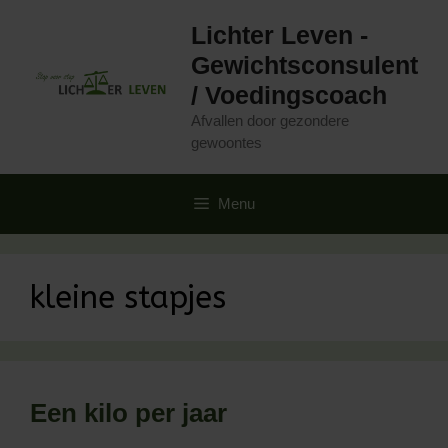
Ga
Lichter Leven -
naar
de
Gewichtsconsulent
inhoud
/ Voedingscoach
Afvallen door gezondere
gewoontes
Menu
kleine stapjes
Een kilo per jaar