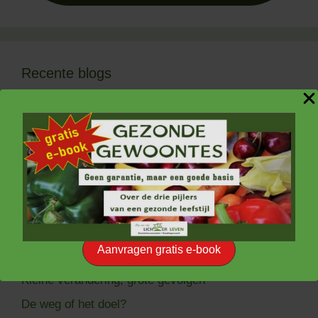
Recente blogs
Kom in beweging
Links of rechts?
Ken de hamster in je brein
Mijd ultrabewerkt voedsel
Waarom afvallen soms niet lukt
Goede voornemens…..
Aanvragen gratis e-book
Campingslippers en gedragsverandering
Kleine verandering, grote gevolgen
De weg of het doel?