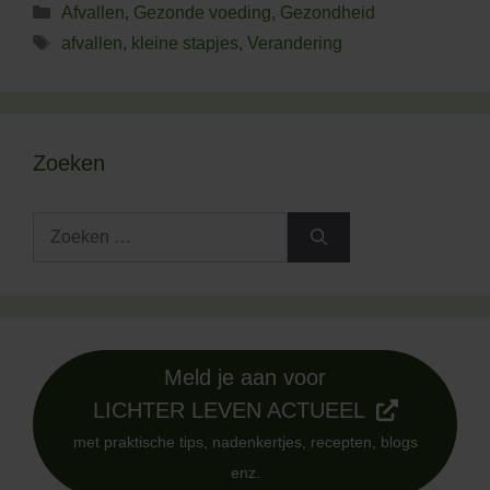
Categorieën
Afvallen
,
Gezonde voeding
,
Gezondheid
Tags
afvallen
,
kleine stapjes
,
Verandering
Zoeken
Zoek
naar:
Meld je aan voor
LICHTER LEVEN ACTUEEL
met praktische tips, nadenkertjes, recepten, blogs
enz.